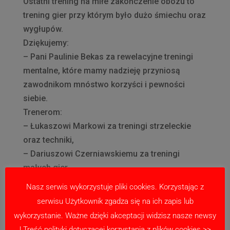
Ostatni trening na miłe zakończenie obozu to
trening gier przy którym było dużo śmiechu oraz
wygłupów.
Dziękujemy:
– Pani Paulinie Bekas za rewelacyjne treningi
mentalne, które mamy nadzieję przyniosą
zawodnikom mnóstwo korzyści i pewności
siebie.
Trenerom:
– Łukaszowi Markowi za treningi strzeleckie
oraz techniki,
– Dariuszowi Czerniawskiemu za treningi
małych gier,
– Aleksandrowi Nowaczkowi za zajęcia z
Nasz serwis wykorzystuje pliki cookies. Korzystając z
motoryki i stabilizacji.
serwisu Użytkownik zgadza się na ich zapis lub
Mamy nadzieje, że do zobaczenia za rok!
wykorzystanie. Ważne dzięki akceptacji widzisz nasze newsy
! Treść polityki dotyczącej korzystania z plików cookies >>