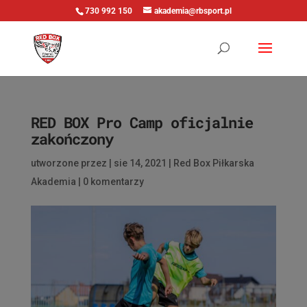
730 992 150
akademia@rbsport.pl
RED BOX Pro Camp oficjalnie
zakończony
utworzone przez
|
sie 14, 2021
|
Red Box Piłkarska
Akademia
|
0 komentarzy