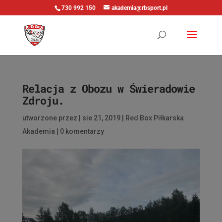
730 992 150
akademia@rbsport.pl
Relacja z Obozu w Świeradowie
Zdroju.
utworzone przez
|
sie 21, 2019
|
Red Box Piłkarska
Akademia
|
0 komentarzy