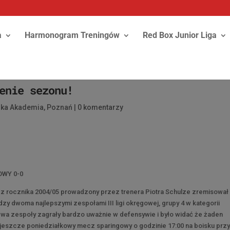
a
Harmonogram Treningów
Red Box Junior Liga
enie sezonu!
ska Akademia
,
Poznań
|
0 komentarzy
OWY 0-0
 rocznika 2004/05 prowadzony przez trenera Piotra Schulze zremisował 
dwoma najlepszymi zespołami III ligi okręgowej, grupy 4 w kategorii
wa zespoły zagrały bardzo uważnie w defensywie i było widać że żaden
 jeszcze poniedziałkowy mecz sparingowy o godzinie 17:00 na boisku prz