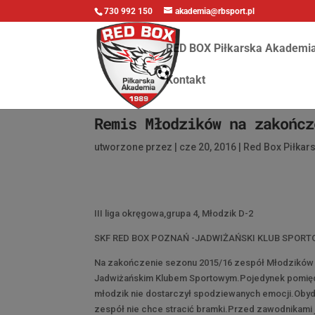
730 992 150
akademia@rbsport.pl
RED BOX Piłkarska Akademi
Kontakt
Remis Młodzików na zakończ
utworzone przez
|
cze 20, 2016
|
Red Box Piłkar
III liga okręgowa,grupa 4, Młodzik D-2
SKF RED BOX POZNAŃ -JADWIŻAŃSKI KLUB SPORT
Na zakończenie sezonu 2015/16 zespół Młodzików z
Jadwiżańskim Klubem Sportowym.Pojedynek pomiędzy 
młodzik nie dostarczył spodziewanych emocji.Obyd
zespół nie chce stracić bramki.Przed zawodnikami