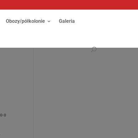
Obozy/półkolonie
Galeria
0-0
y