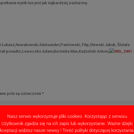
otkania wynik ten jest jak najbardziej zasłużony.
ki Łukasz,Nowakowski Aleksander,Pawłowski, Filip,Olewski Jakub, Ślotała
agrali ponadto;Lewoczko Adam,Borówka Max,Kadziński Antoni,
ne pola są oznaczone
*
Nasz serwis wykorzystuje pliki cookies. Korzystając z serwisu
Użytkownik zgadza się na ich zapis lub wykorzystanie. Ważne dzięki
kceptacji widzisz nasze newsy ! Treść polityki dotyczącej korzystania