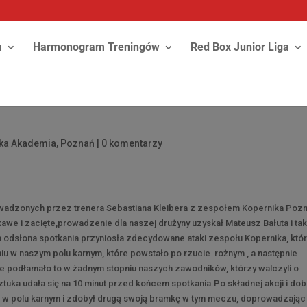
a
Harmonogram Treningów
Red Box Junior Liga
ska Akademia
,
Poznań
|
0 komentarzy
wadzonych przez trenera Sebastiana Kleibera z zespołem Kopernika Poz
awe i zacięte,prowadzenie dla naszej drużyny uzyskał Mateusz Bałuta i tak
a odsłona spotkania przyniosła zdecydowane ataki zespołu Kopernika, któ
 w naszym polu karnym, które powstało po rzucie rożnym , a następnie
ie podłamało to w żadnym stopniu naszych zawodników, którzy walczyli o
ztuka udała się na 10 minut przed końcem spotkania.Po składnej akcji i do
 w polu karnym i zdobył drugą swoją bramkę w tym meczu, doprowadzając