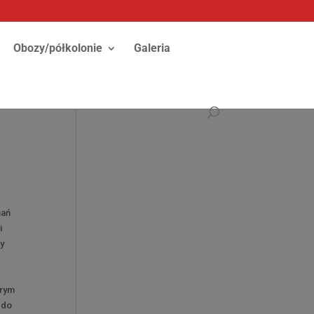
Obozy/półkolonie
Galeria
nań
i
ry
brym
 do