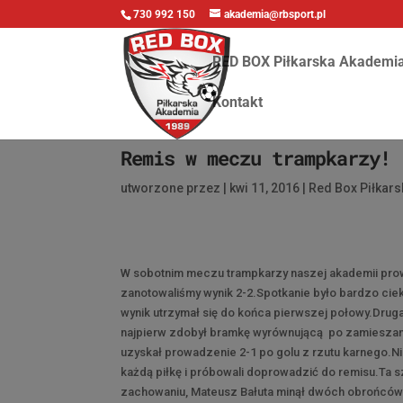
730 992 150
akademia@rbsport.pl
RED BOX Piłkarska Akademi
Kontakt
Remis w meczu trampkarzy!
utworzone przez
|
kwi 11, 2016
|
Red Box Piłkar
W sobotnim meczu trampkarzy naszej akademii pro
zanotowaliśmy wynik 2-2.Spotkanie było bardzo ciek
wynik utrzymał się do końca pierwszej połowy.Drug
najpierw zdobył bramkę wyrównującą po zamieszaniu
uzyskał prowadzenie 2-1 po golu z rzutu karnego.N
każdą piłkę i próbowali doprowadzić do remisu.Ta s
zachowaniu, Mateusz Bałuta minął dwóch obrońców