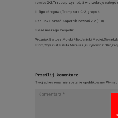
remisu 2-2.Trzeba przyznać, iż w przekroju całego sp
III liga okręgowa,Trampkarz C-2, grupa 4:
Red Box Poznań-Kopernik Poznań 2-2 (1-0)
Skład naszego zespołu:
Wożniak Bartosz,Molski Filip,Janicki Maciej,Sieradz
Piotr,Czyż Olaf,Bałuta Mateusz ,Gurynowicz Olaf,z
Prześlij komentarz
Twój adres email nie zostanie opublikowany.
Wymaga
a