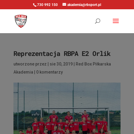
730 992 150
akademia@rbsport.pl
Reprezentacja RBPA E2 Orlik
utworzone przez
|
sie 30, 2019
|
Red Box Piłkarska
Akademia
|
0 komentarzy