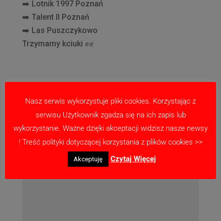
➡️
Lotnik 1997 Poznań
➡️
Talent II Po
znań
➡️
Las Puszczykowo
Trzymamy kciuki
✊
✊
Prześlij komentarz
Nasz serwis wykorzystuje pliki cookies. Korzystając z
serwisu Użytkownik zgadza się na ich zapis lub
Twój adres email nie zostanie opublikowany.
wykorzystanie. Ważne dzięki akceptacji widzisz nasze newsy
Wymagane pola są oznaczone
*
! Treść polityki dotyczącej korzystania z plików cookies >>
Czytaj Więcej
Akceptuję