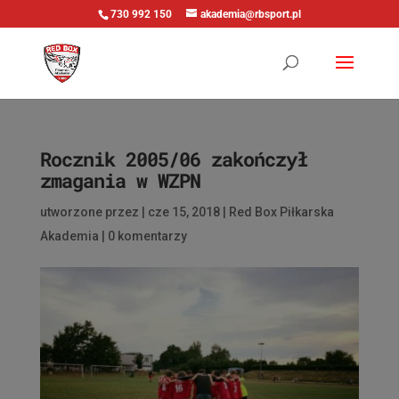
730 992 150
akademia@rbsport.pl
Rocznik 2005/06 zakończył
zmagania w WZPN
utworzone przez
|
cze 15, 2018
|
Red Box Piłkarska
Akademia
|
0 komentarzy