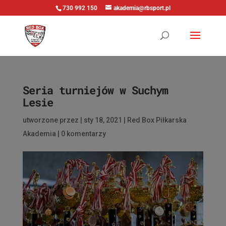
730 992 150
akademia@rbsport.pl
Seria turniejów w Suchym
Lesie
utworzone przez
|
sty 18, 2021
|
Red Box Piłkarska
Akademia
|
0 komentarzy