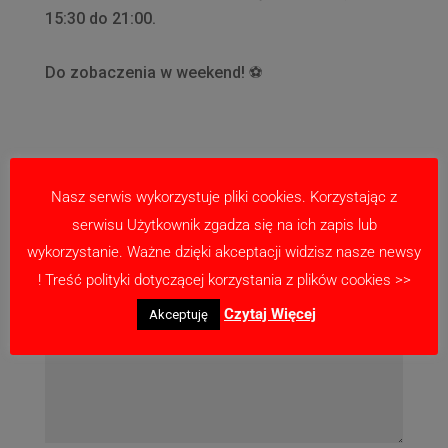
15:30 do 21:00.
Do zobaczenia w weekend! ⚽
Prześlij komentarz
Nasz serwis wykorzystuje pliki cookies. Korzystając z
Twój adres email nie zostanie opublikowany.
serwisu Użytkownik zgadza się na ich zapis lub
Wymagane pola są oznaczone
*
wykorzystanie. Ważne dzięki akceptacji widzisz nasze newsy
! Treść polityki dotyczącej korzystania z plików cookies >>
Czytaj Więcej
Akceptuję