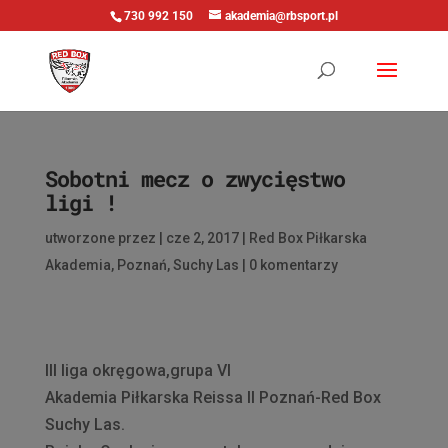
730 992 150
akademia@rbsport.pl
Sobotni mecz o zwycięstwo
ligi !
utworzone przez
|
cze 2, 2017
|
Red Box Piłkarska
Akademia
,
Poznań
,
Suchy Las
|
0 komentarzy
III liga okręgowa,grupa VI
Akademia Piłkarska Reissa II Poznań-Red Box
Suchy Las.