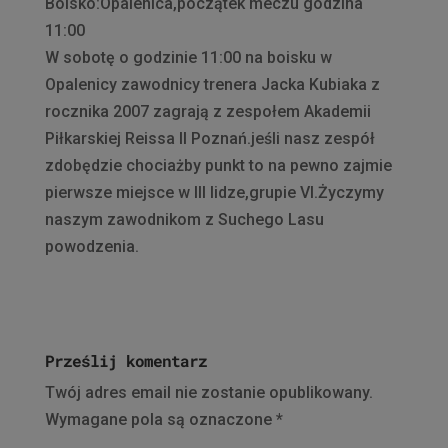
Boisko:Opalenica,początek meczu godzina
11:00
W sobotę o godzinie 11:00 na boisku w
Opalenicy zawodnicy trenera Jacka Kubiaka z
rocznika 2007 zagrają z zespołem Akademii
Piłkarskiej Reissa II Poznań.jeśli nasz zespół
zdobędzie chociażby punkt to na pewno zajmie
pierwsze miejsce w III lidze,grupie VI.Życzymy
naszym zawodnikom z Suchego Lasu
powodzenia.
Prześlij komentarz
Twój adres email nie zostanie opublikowany.
Wymagane pola są oznaczone
*