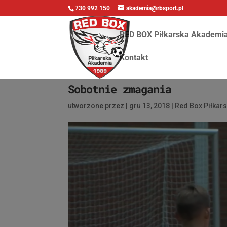
730 992 150
akademia@rbsport.pl
RED BOX Piłkarska Akademi
Kontakt
Sobotnie zmagania
utworzone przez
|
gru 13, 2018
|
Red Box Piłkar