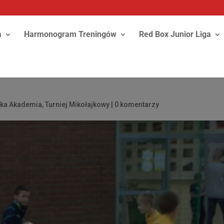
a
Harmonogram Treningów
Red Box Junior Liga
ska Akademia
,
Turniej Mikołajkowy
|
0 komentarzy