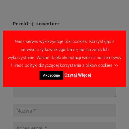
Prześlij komentarz
Twój adres email nie zostanie opublikowany.
Wymagane pola są oznaczone
*
Nasz serwis wykorzystuje pliki cookies. Korzystając z
serwisu Użytkownik zgadza się na ich zapis lub
wykorzystanie. Ważne dzięki akceptacji widzisz nasze newsy
! Treść polityki dotyczącej korzystania z plików cookies >>
Czytaj Więcej
Akceptuję