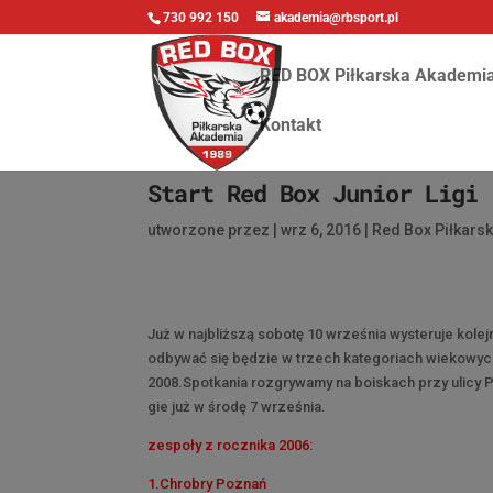
730 992 150
akademia@rbsport.pl
RED BOX Piłkarska Akademi
Kontakt
Start Red Box Junior Ligi 
utworzone przez
|
wrz 6, 2016
|
Red Box Piłkars
Już w najbliższą sobotę 10 września wysteruje kole
odbywać się będzie w trzech kategoriach wiekowych
2008.Spotkania rozgrywamy na boiskach przy ulicy P
gie już w środę 7 września.
zespoły z rocznika 2006:
1.Chrobry Poznań