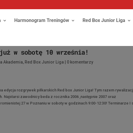
a
Harmonogram Treningów
Red Box Junior Liga
już w sobotę 10 września!
ka Akademia
,
Red Box Junior Liga
|
0 komentarzy
jna edycja rozgrywek piłkarskich Red box Junior Liga! Tym razem rywalizac
. Najstarsi zawodnicy beda z rocznika 2006 ,następnie 2007 oraz
romienistej 27 w Poznaniu w soboty w godzinach 9:00-12:30! Terminarze I s