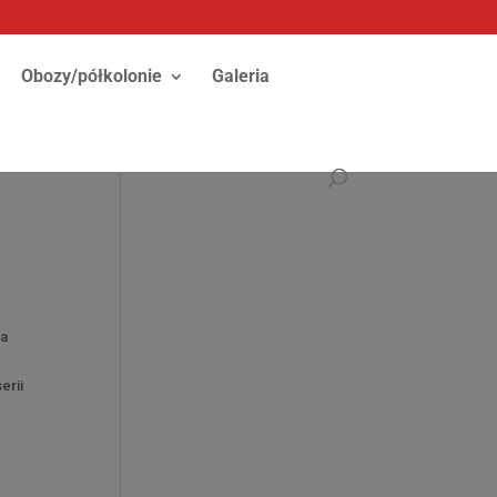
Obozy/półkolonie
Galeria
ja
erii