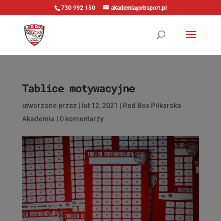
730 992 150
akademia@rbsport.pl
Tablice motywacyjne
utworzone przez
|
lut 12, 2021
|
Red Box Piłkarska
Akademia
|
0 komentarzy