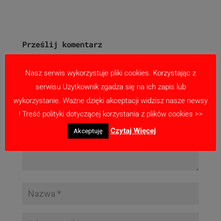
Prześlij komentarz
Twój adres email nie zostanie opublikowany.
Wymagane pola są oznaczone
*
Nasz serwis wykorzystuje pliki cookies. Korzystając z
serwisu Użytkownik zgadza się na ich zapis lub
wykorzystanie. Ważne dzięki akceptacji widzisz nasze newsy
! Treść polityki dotyczącej korzystania z plików cookies >>
Czytaj Więcej
Akceptuję