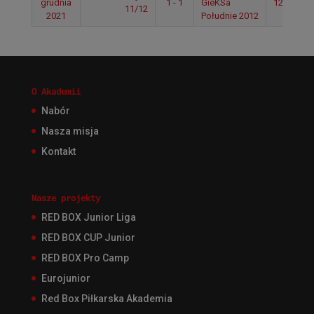
grudnia
1 - 1
GieKSa
12:00
11/12
2021
Południe 2012
O Akademii
Nabór
Nasza misja
Kontakt
Nasze projekty
RED BOX Junior Liga
RED BOX CUP Junior
RED BOX Pro Camp
Eurojunior
Red Box Piłkarska Akademia