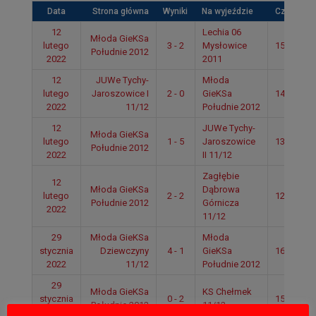
Data
Strona główna
Wyniki
Na wyjeździe
Czas
12
Lechia 06
Młoda GieKSa
lutego
3 - 2
Mysłowice
15:55
Południe 2012
2022
2011
12
JUWe Tychy-
Młoda
lutego
Jaroszowice I
2 - 0
GieKSa
14:50
2022
11/12
Południe 2012
12
JUWe Tychy-
Młoda GieKSa
lutego
1 - 5
Jaroszowice
13:44
Południe 2012
2022
II 11/12
Zagłębie
12
Młoda GieKSa
Dąbrowa
lutego
2 - 2
12:52
Południe 2012
Górnicza
2022
11/12
29
Młoda GieKSa
Młoda
stycznia
Dziewczyny
4 - 1
GieKSa
16:08
2022
11/12
Południe 2012
29
Młoda GieKSa
KS Chełmek
stycznia
0 - 2
15:03
Południe 2012
11/12
2022