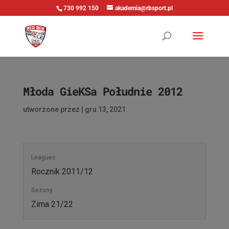
730 992 150
akademia@rbsport.pl
Młoda GieKSa Południe 2012
utworzone przez
|
gru 13, 2021
Leagues
Rocznik 2011/12
Sezony
Zima 21/22