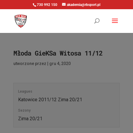
730 992 150
akademia@rbsport.pl
Młoda GieKSa Witosa 11/12
utworzone przez
|
gru 4, 2020
Leagues
Katowice 2011/12 Zima 20/21
Sezony
Zima 20/21