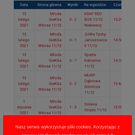
Data
Strona główna
Wyniki
Na wyjeździe
Czas
13
Młoda
KSKF RED
lutego
GieKSa
0 - 2
BOX 11/12
15:29
2021
Witosa 11/12
Niebiescy
13
Młoda
JUWe Tychy-
lutego
GieKSa
0 - 1
Jaroszowice
14:50
2021
Witosa 11/12
II 11/12
13
Młoda
Sparta
lutego
GieKSa
0 - 7
Katowice
14:10
2021
Witosa 11/12
11/12
MUKP
13
Młoda
Dąbrowa
lutego
GieKSa
0 - 2
13:44
Górnicza
2021
Witosa 11/12
11/12
1
Młoda
Solavia
stycznia
GieKSa
1 - 3
13:05
Grojec 11/12
2021
Witosa 11/12
1
Młoda
Górnik
Nasz serwis wykorzystuje pliki cookies. Korzystając z
stycznia
GieKSa
1 - 6
Sosnowiec
12:39
2021
Witosa 11/12
11/12