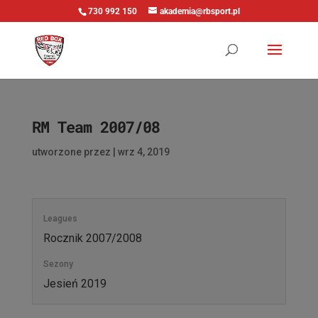
730 992 150
akademia@rbsport.pl
RM Team 2007/08
utworzone przez
|
wrz 4, 2019
Leagues
Rocznik 2007/2008
Sezony
Jesień 2019