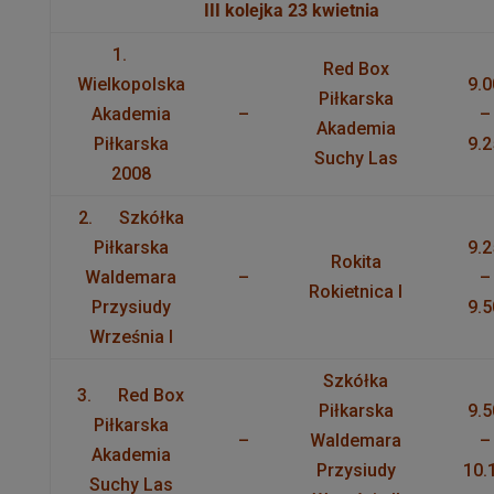
III kolejka 23 kwietnia
1.
Red Box
Wielkopolska
9.0
Piłkarska
Akademia
–
–
Akademia
Piłkarska
9.2
Suchy Las
2008
2. Szkółka
Piłkarska
9.2
Rokita
Waldemara
–
–
Rokietnica I
Przysiudy
9.5
Września I
Szkółka
3. Red Box
Piłkarska
9.5
Piłkarska
–
Waldemara
–
Akademia
Przysiudy
10.
Suchy Las