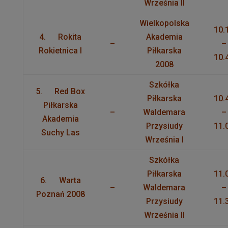
Września II
Wielkopolska
10.
4. Rokita
Akademia
–
–
Rokietnica I
Piłkarska
10.
2008
Szkółka
5. Red Box
Piłkarska
10.
Piłkarska
–
Waldemara
–
Akademia
Przysiudy
11.
Suchy Las
Września I
Szkółka
Piłkarska
11.
6. Warta
–
Waldemara
–
Poznań 2008
Przysiudy
11.
Września II