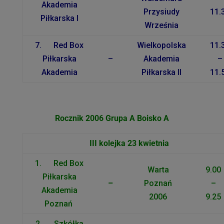
Akademia
Przysiudy
11.
Piłkarska I
Września
7. Red Box
Wielkopolska
11.
Piłkarska
–
Akademia
–
Akademia
Piłkarska II
11.
Rocznik 2006 Grupa A Boisko A
III kolejka 23 kwietnia
1. Red Box
Warta
9.00
Piłkarska
–
Poznań
–
Akademia
2006
9.25
Poznań
2. Szkółka