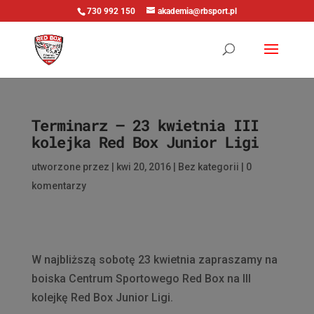
730 992 150
akademia@rbsport.pl
Terminarz – 23 kwietnia III
kolejka Red Box Junior Ligi
utworzone przez
|
kwi 20, 2016
|
Bez kategorii
|
0
komentarzy
W najbliższą sobotę 23 kwietnia zapraszamy na
boiska Centrum Sportowego Red Box na III
kolejkę Red Box Junior Ligi.