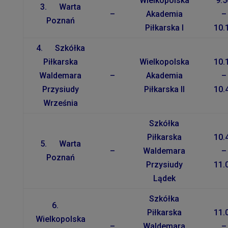
Wielkopolska
9.5
3. Warta
–
Akademia
–
Poznań
Piłkarska I
10.
4. Szkółka
Piłkarska
Wielkopolska
10.
Waldemara
–
Akademia
–
Przysiudy
Piłkarska II
10.
Września
Szkółka
Piłkarska
10.
5. Warta
–
Waldemara
–
Poznań
Przysiudy
11.
Lądek
Szkółka
6.
Piłkarska
11.
Wielkopolska
–
Waldemara
–