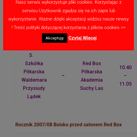
Nasz serwis wykorzystuje pliki cookies. Korzystając z
Szkółka
serwisu Użytkownik zgadza się na ich zapis lub
4.
Piłkarska
10.15
wykorzystanie. Ważne dzięki akceptacji widzisz nasze newsy
Chrobry
–
Waldemara
–
! Treść polityki dotyczącej korzystania z plików cookies >>
Poznań
Przysiudy
10.40
Czytaj Więcej
Akceptuję
Lądek
5.
Szkółka
Red Box
10.40
Piłkarska
Piłkarska
–
–
Waldemara
Akademia
11.05
Przysiudy
Suchy Las
Lądek
Rocznik 2007/08 Boisko przed salonem Red Box