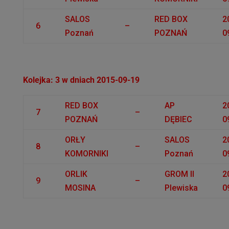
SALOS
RED BOX
2
6
–
Poznań
POZNAŃ
0
Kolejka: 3 w dniach 2015-09-19
RED BOX
AP
2
7
–
POZNAŃ
DĘBIEC
0
ORŁY
SALOS
2
8
–
KOMORNIKI
Poznań
0
ORLIK
GROM II
2
9
–
MOSINA
Plewiska
0