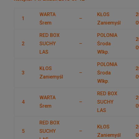
WARTA
KŁOS
2
1
–
Śrem
Zaniemyśl
0
RED BOX
POLONIA
2
2
SUCHY
–
Środa
0
LAS
Wlkp.
POLONIA
KŁOS
2
3
–
Środa
Zaniemyśl
0
Wlkp.
RED BOX
WARTA
2
4
–
SUCHY
Śrem
0
LAS
RED BOX
KŁOS
2
5
SUCHY
–
Zaniemyśl
0