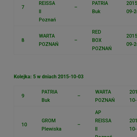
REISSA
PATRIA
2015
7
–
II
Buk
09-2
Poznań
RED
WARTA
2015
8
–
BOX
POZNAŃ
09-2
POZNAŃ
Kolejka: 5 w dniach 2015-10-03
PATRIA
WARTA
201
9
–
Buk
POZNAŃ
10-
AP
GROM
REISSA
201
10
–
Plewiska
II
10-