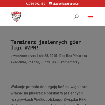
730 992 150
akademia@rbsport.pl
Terminarz jesiennych gier
ligi WZPN!
utworzone przez
|
sie 25, 2015
|
Red Box Piłkarska
Akademia
,
Poznań
,
Suchy Las
|
0 komentarzy
Wakacje pomału dobiegają końca, więc pora
wracać na piłkarskie boiska! W jesiennych
rozgrywkach Wielkopolskiego Związku Piłki