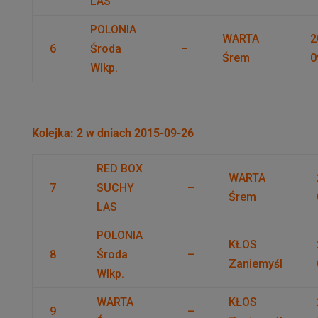
LAS
POLONIA
WARTA
2
6
Środa
–
Śrem
0
Wlkp.
Kolejka: 2 w dniach 2015-09-26
RED BOX
WARTA
7
SUCHY
–
Śrem
LAS
POLONIA
KŁOS
8
Środa
–
Zaniemyśl
Wlkp.
WARTA
KŁOS
9
–