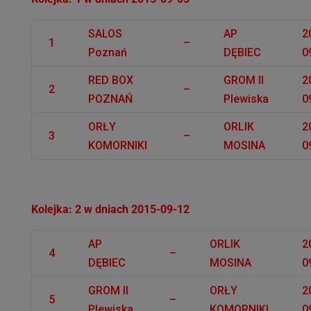
SALOS
AP
2
1
–
Poznań
DĘBIEC
0
RED BOX
GROM II
2
2
–
POZNAŃ
Plewiska
0
ORŁY
ORLIK
2
3
–
KOMORNIKI
MOSINA
0
Kolejka: 2 w dniach 2015-09-12
AP
ORLIK
2
4
–
DĘBIEC
MOSINA
0
GROM II
ORŁY
2
5
–
Plewiska
KOMORNIKI
0