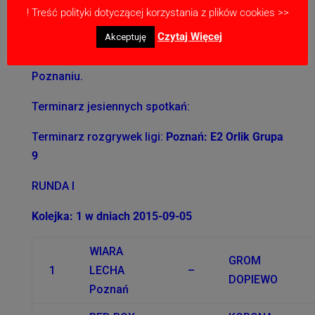
! Treść polityki dotyczącej korzystania z plików cookies >>
Treningi dla tej grupy zawodników odbywają się
Czytaj Więcej
w poniedziałki,środy,piątki w godzinach 17:00-
Akceptuję
18:30 na boisku przy ulicy Promienistej 27a w
Poznaniu.
Terminarz jesiennych spotkań:
Terminarz rozgrywek ligi:
Poznań: E2 Orlik Grupa
9
RUNDA I
Kolejka: 1 w dniach 2015-09-05
WIARA
GROM
1
LECHA
–
DOPIEWO
Poznań