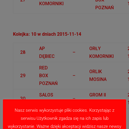
KOMORNIKI
POZNAŃ
Kolejka: 10 w dniach 2015-11-14
AP
ORŁY
28
–
DĘBIEC
KOMORNIKI
RED
ORLIK
29
BOX
–
MOSINA
POZNAŃ
SALOS
GROM II
30
–
Poznań
Plewiska
Nasz serwis wykorzystuje pliki cookies. Korzystając z
Natomiast do debiutu w lidze przygotowują się
serwisu Użytkownik zgadza się na ich zapis lub
zespól trenera Łukasza Marka z rocznika 2006!
wykorzystanie. Ważne dzięki akceptacji widzisz nasze newsy