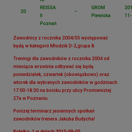
REISSA
GROM
201
20
–
II
Plewiska
11-
Poznań
Zawodnicy z rocznika 2004/05 występować
będą w kategorii Młodzik D-2,grupa 8.
Treningi dla zawodników z rocznika 2004 od
miesiąca września odbywać się będą
poniedziałek, czwartek (obowiązkowo) oraz
wtorek dla wybranych zawodników w godzinach
17:00-18:30 na boisku przy ulicy Promienistej
27a w Poznaniu.
Ponizej terminarz jesiennych spotkań
zawodników trenera Jakuba Budycha!
Kolejka: 1 w dniach 2015-09-05