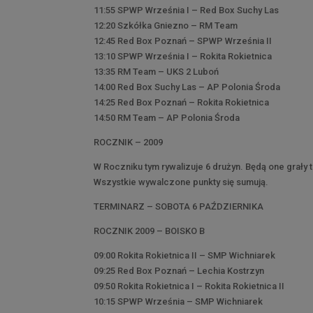
11:55 SPWP Września I – Red Box Suchy Las
12:20 Szkółka Gniezno – RM Team
12:45 Red Box Poznań – SPWP Września II
13:10 SPWP Września I – Rokita Rokietnica
13:35 RM Team – UKS 2 Luboń
14:00 Red Box Suchy Las – AP Polonia Środa
14:25 Red Box Poznań – Rokita Rokietnica
14:50 RM Team – AP Polonia Środa
ROCZNIK – 2009
W Roczniku tym rywalizuje 6 drużyn. Będą one grały 
Wszystkie wywalczone punkty się sumują.
TERMINARZ – SOBOTA 6 PAŹDZIERNIKA
ROCZNIK 2009 – BOISKO B
09:00 Rokita Rokietnica II – SMP Wichniarek
09:25 Red Box Poznań – Lechia Kostrzyn
09:50 Rokita Rokietnica I – Rokita Rokietnica II
10:15 SPWP Września – SMP Wichniarek