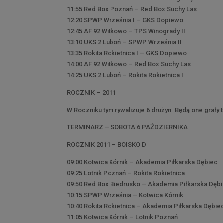
11:55 Red Box Poznań – Red Box Suchy Las
12:20 SPWP Września I – GKS Dopiewo
12:45 AF 92 Witkowo – TPS Winogrady II
13:10 UKS 2 Luboń – SPWP Września II
13:35 Rokita Rokietnica I – GKS Dopiewo
14:00 AF 92 Witkowo – Red Box Suchy Las
14:25 UKS 2 Luboń – Rokita Rokietnica I
ROCZNIK – 2011
W Roczniku tym rywalizuje 6 drużyn. Będą one grały 
TERMINARZ – SOBOTA 6 PAŹDZIERNIKA
ROCZNIK 2011 – BOISKO D
09:00 Kotwica Kórnik – Akademia Piłkarska Dębiec
09:25 Lotnik Poznań – Rokita Rokietnica
09:50 Red Box Biedrusko – Akademia Piłkarska Dęb
10:15 SPWP Września – Kotwica Kórnik
10:40 Rokita Rokietnica – Akademia Piłkarska Dębie
11:05 Kotwica Kórnik – Lotnik Poznań