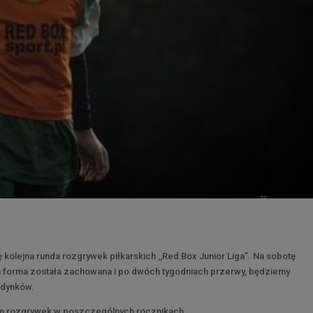
ę kolejna runda rozgrywek piłkarskich ,,Red Box Junior Liga”. Na sobotę
ta forma została zachowana i po dwóch tygodniach przerwy, będziemy
edynków.
em rozgrywek w poszczególnych rocznikach.