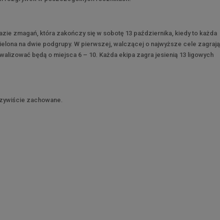
azie zmagań, która zakończy się w sobotę 13 października, kiedy to każda
ielona na dwie podgrupy. W pierwszej, walczącej o najwyższe cele zagraj
ywalizować będą o miejsca 6 – 10. Każda ekipa zagra jesienią 13 ligowych
czywiście zachowane.