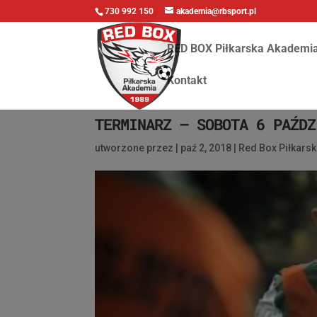
730 992 150
akademia@rbsport.pl
RED BOX Piłkarska Akademi
Kontakt
TERMINARZ – SOBOTA 6 PAŹDZ
utworzone przez
|
paź 2, 2018
|
Red Box Piłkars