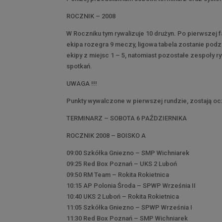
ROCZNIK – 2008
W Roczniku tym rywalizuje 10 drużyn. Po pierwszej f
ekipa rozegra 9 meczy, ligowa tabela zostanie podz
ekipy z miejsc 1 – 5, natomiast pozostałe zespoły r
spotkań.
UWAGA !!!
Punkty wywalczone w pierwszej rundzie, zostają o
TERMINARZ – SOBOTA 6 PAŹDZIERNIKA
ROCZNIK 2008 – BOISKO A
09:00 Szkółka Gniezno – SMP Wichniarek
09:25 Red Box Poznań – UKS 2 Luboń
09:50 RM Team – Rokita Rokietnica
10:15 AP Polonia Środa – SPWP Września II
10:40 UKS 2 Luboń – Rokita Rokietnica
11:05 Szkółka Gniezno – SPWP Września I
11:30 Red Box Poznań – SMP Wichniarek