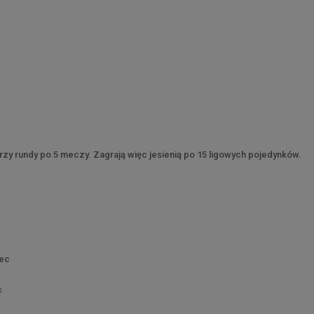
trzy rundy po 5 meczy. Zagrają więc jesienią po 15 ligowych pojedynków.
iec
c