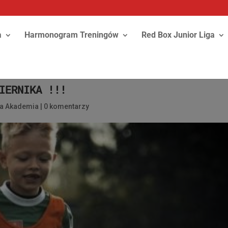
a
Harmonogram Treningów
Red Box Junior Liga
IERNIKA !!!
ka Akademia
|
0 komentarzy