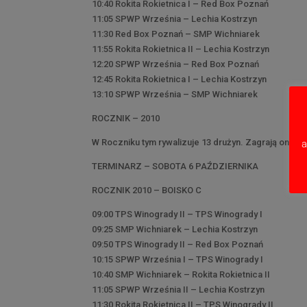
10:40 Rokita Rokietnica I – Red Box Poznań
11:05 SPWP Września – Lechia Kostrzyn
11:30 Red Box Poznań – SMP Wichniarek
11:55 Rokita Rokietnica II – Lechia Kostrzyn
12:20 SPWP Września – Red Box Poznań
12:45 Rokita Rokietnica I – Lechia Kostrzyn
13:10 SPWP Września – SMP Wichniarek
ROCZNIK – 2010
W Roczniku tym rywalizuje 13 drużyn. Zagrają one je
a
TERMINARZ – SOBOTA 6 PAŹDZIERNIKA
ROCZNIK 2010 – BOISKO C
09:00 TPS Winogrady II – TPS Winogrady I
09:25 SMP Wichniarek – Lechia Kostrzyn
09:50 TPS Winogrady II – Red Box Poznań
10:15 SPWP Września I – TPS Winogrady I
10:40 SMP Wichniarek – Rokita Rokietnica II
11:05 SPWP Września II – Lechia Kostrzyn
11:30 Rokita Rokietnica II – TPS Winogrady II