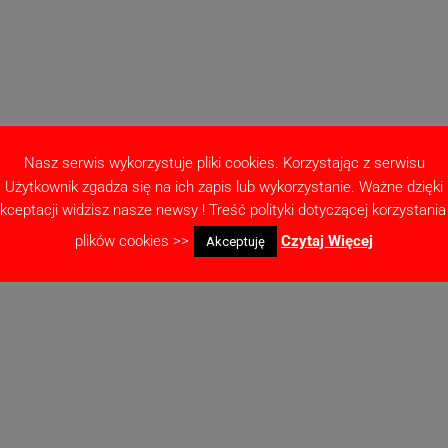
Nasz serwis wykorzystuje pliki cookies. Korzystając z serwisu
Użytkownik zgadza się na ich zapis lub wykorzystanie. Ważne dzięki
dną rundę, czyli po 12 meczy. Wyłonią one jesienną, ligową końcową tabelę.
kceptacji widzisz nasze newsy ! Treść polityki dotyczącej korzystania
plików cookies >>
Czytaj Więcej
Akceptuję