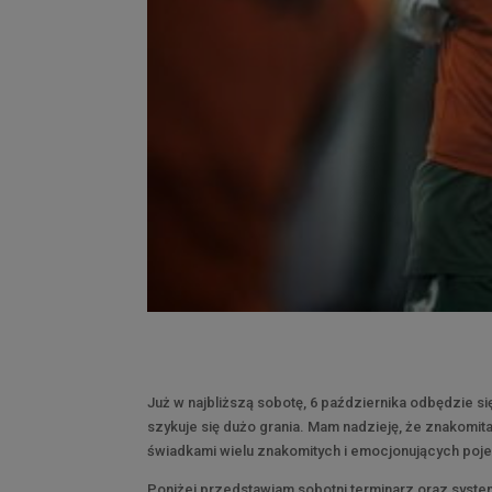
Już w najbliższą sobotę, 6 października odbędzie si
szykuje się dużo grania. Mam nadzieję, że znakomi
świadkami wielu znakomitych i emocjonujących poj
Poniżej przedstawiam sobotni terminarz oraz syst