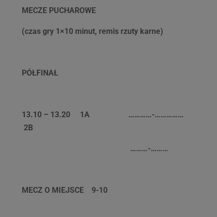
MECZE PUCHAROWE
(czas gry 1×10 minut, remis rzuty karne)
PÓŁFINAŁ
13.10 – 13.20 1A …………-……………
2B
………-………
MECZ O MIEJSCE 9-10