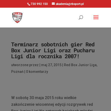
730 992 150
akademia@rbsport.pl
Terminarz sobotnich gier Red
Box Junior Ligi oraz Pucharu
Ligi dla rocznika 2007!
utworzone przez
|
maj 27, 2015
|
Red Box Junior Liga
,
Poznań
|
0 komentarzy
W sobotę 30 maja 2015 roku wielkie
zakończenie wiosennej edycji rozgrywek red