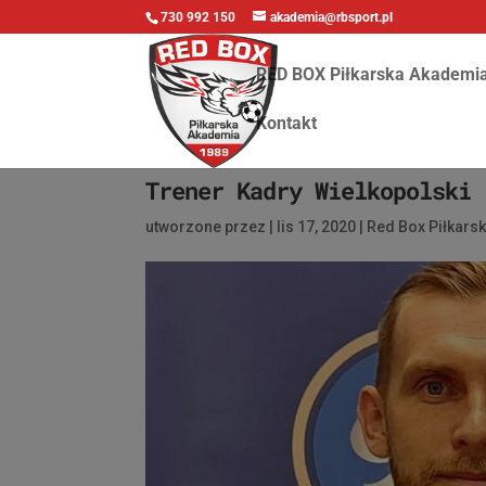
730 992 150
akademia@rbsport.pl
RED BOX Piłkarska Akademi
Kontakt
Trener Kadry Wielkopolski
utworzone przez
|
lis 17, 2020
|
Red Box Piłkars