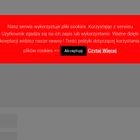
Nasz serwis wykorzystuje pliki cookies. Korzystając z serwisu
Użytkownik zgadza się na ich zapis lub wykorzystanie. Ważne dzięki
kceptacji widzisz nasze newsy ! Treść polityki dotyczącej korzystania
ne pola są oznaczone
*
plików cookies >>
Czytaj Więcej
Akceptuję