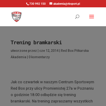
730 992 150
akademia@rbsport.pl
Trening bramkarski
utworzone przez
|
cze 12, 2014
|
Red Box Piłkarska
Akademia
|
0 komentarzy
Jak co czwartek w naszym Centrum Sportowym
Red Box przy ulicy Promienistej 27a w Poznaniu
o godzinie 18:00 odbędzie się trening
bramkarski. Na trening zapraszamy wszystkich