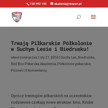
730 992 150
akademia@rbsport.pl
Trwają Piłkarskie Półkolonie
w Suchym Lesie i Biedrusku!
utworzone przez
|
sty 21, 2016
|
Suchy Las
,
Biedrusko
,
Red Box Piłkarska Akademia
,
Półkolonie piłkarskie
,
Poznań
|
0 komentarzy
Oprócz treningów piłkarskich na uczestników
codziennie czekają nowe atrakcje: kino, Kinder