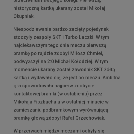
przeciwnika i swojego kolegi. Pierwszą,
historyczną kartką ukarany został Mikołaj
Okupniak.
Niespodziewanie bardzo zacięty pojedynek
stoczyły zespoły SKT i Turbo Laczki. W tym
najciekawszym tego dnia meczu pierwszą
bramkę po rajdzie zdobył Miłosz Chmiel,
podwyższył na 2:0 Michał Kołodziej. W tym
momencie ukarany został zawodnik SKT żółtą
kartką i wydawało się, że jest po meczu. Ambitna
gra spowodowała najpierw zdobycie
kontaktowej bramki (w osłabieniu) przez
Mikołaja Fiszbacha a w ostatniej minucie w
zamieszaniu podbramkowym wyrównującą
bramkę głową zdobył Rafał Grzechowiak.
W przerwach między meczami odbyły się