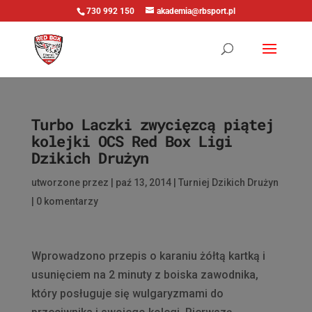
730 992 150
akademia@rbsport.pl
Turbo Laczki zwycięzcą piątej
kolejki OCS Red Box Ligi
Dzikich Drużyn
utworzone przez
|
paź 13, 2014
|
Turniej Dzikich Drużyn
|
0 komentarzy
Wprowadzono przepis o karaniu żółtą kartką i
usunięciem na 2 minuty z boiska zawodnika,
który posługuje się wulgaryzmami do