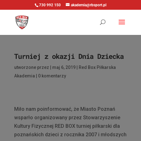
730 992 150
akademia@rbsport.pl
Turniej z okazji Dnia Dziecka
utworzone przez
|
maj 6, 2019
|
Red Box Piłkarska
Akademia
|
0 komentarzy
Miło nam poinformować, że Miasto Poznań
wsparło organizowany przez Stowarzyszenie
Kultury Fizycznej RED BOX turniej piłkarski dla
poznańskich dzieci z rocznika 2007 i młodszych