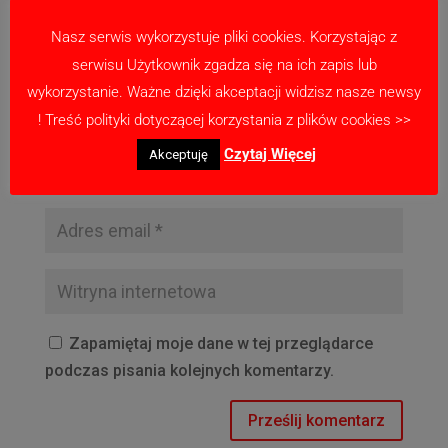
Nasz serwis wykorzystuje pliki cookies. Korzystając z
serwisu Użytkownik zgadza się na ich zapis lub
wykorzystanie. Ważne dzięki akceptacji widzisz nasze newsy
! Treść polityki dotyczącej korzystania z plików cookies >>
Czytaj Więcej
Akceptuję
Zapamiętaj moje dane w tej przeglądarce
podczas pisania kolejnych komentarzy.