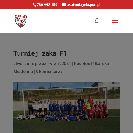
730 992 150
akademia@rbsport.pl
Turniej żaka F1
utworzone przez
|
wrz 7, 2021
|
Red Box Piłkarska
Akademia
|
0 komentarzy