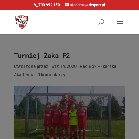
730 992 150
akademia@rbsport.pl
Turniej Żaka F2
utworzone przez
|
wrz 14, 2020
|
Red Box Piłkarska
Akademia
|
0 komentarzy