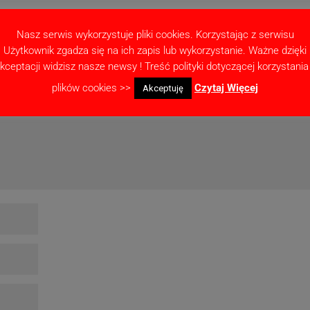
Nasz serwis wykorzystuje pliki cookies. Korzystając z serwisu
Użytkownik zgadza się na ich zapis lub wykorzystanie. Ważne dzięki
ne pola są oznaczone
*
kceptacji widzisz nasze newsy ! Treść polityki dotyczącej korzystania
plików cookies >>
Czytaj Więcej
Akceptuję