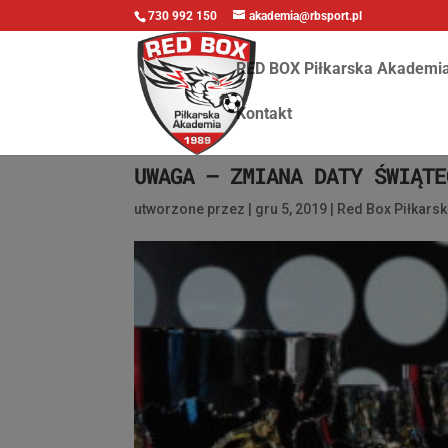
730 992 150
akademia@rbsport.pl
RED BOX Piłkarska Akademi
Kontakt
UWAGA – ZMIANA DATY ŚWIĄTE
utworzone przez
|
gru 5, 2019
|
Red Box Piłkars