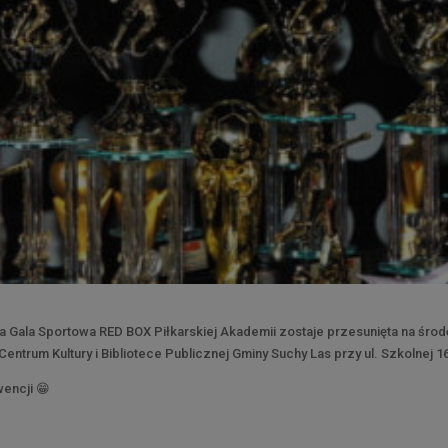
a Gala Sportowa RED BOX Piłkarskiej Akademii zostaje przesunięta na środ
Centrum Kultury i Bibliotece Publicznej Gminy Suchy Las przy ul. Szkolnej 1
wencji
😁