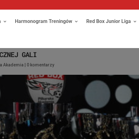
a
Harmonogram Treningów
Red Box Junior Liga
CZNEJ GALI
ka Akademia
|
0 komentarzy