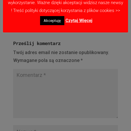
Golęczewo 69 zł
wykorzystanie. Ważne dzięki akceptacji widzisz nasze newsy
Przedszkole – 50 zł
! Treść polityki dotyczącej korzystania z plików cookies >>
Czytaj Więcej
Akceptuję
Prześlij komentarz
Twój adres email nie zostanie opublikowany.
Wymagane pola są oznaczone
*