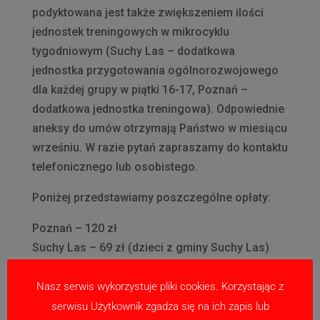
podyktowana jest także zwiększeniem ilości
jednostek treningowych w mikrocyklu
tygodniowym (Suchy Las – dodatkowa
jednostka przygotowania ogólnorozwojowego
dla każdej grupy w piątki 16-17, Poznań –
dodatkowa jednostka treningowa). Odpowiednie
aneksy do umów otrzymają Państwo w miesiącu
wrześniu. W razie pytań zapraszamy do kontaktu
telefonicznego lub osobistego.
Poniżej przedstawiamy poszczególne opłaty:
Poznań – 120 zł
Suchy Las – 69 zł (dzieci z gminy Suchy Las)
109zł (dzieci spoza gminy Suchy Las)
Biedrusko – 69 zł (dzieci z gminy Suchy Las)
Nasz serwis wykorzystuje pliki cookies. Korzystając z
109zł (dzieci spoza gminy Suchy Las)
serwisu Użytkownik zgadza się na ich zapis lub