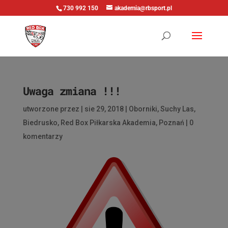
730 992 150
akademia@rbsport.pl
Uwaga zmiana !!!
utworzone przez
|
sie 29, 2018
|
Oborniki
,
Suchy Las
,
Biedrusko
,
Red Box Piłkarska Akademia
,
Poznań
|
0
komentarzy