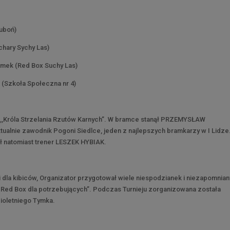
Luboń)
hary Sychy Las)
amek (Red Box Suchy Las)
(Szkoła Społeczna nr 4)
ł ,,Króla Strzelania Rzutów Karnych”. W bramce stanął PRZEMYSŁAW
lnie zawodnik Pogoni Siedlce, jeden z najlepszych bramkarzy w I Lidze
 natomiast trener LESZEK HYBIAK.
 i dla kibiców, Organizator przygotował wiele niespodzianek i niezapomnia
ny Red Box dla potrzebujących”. Podczas Turnieju zorganizowana została
cioletniego Tymka.