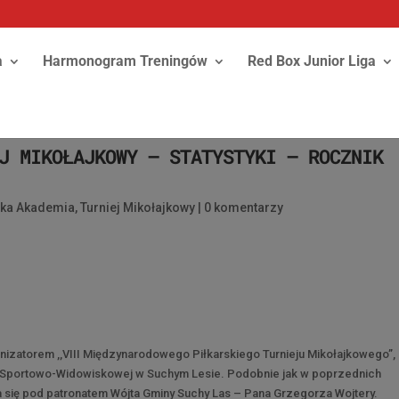
a
Harmonogram Treningów
Red Box Junior Liga
J MIKOŁAJKOWY – STATYSTYKI – ROCZNIK
ska Akademia
,
Turniej Mikołajkowy
|
0 komentarzy
nizatorem ,,VIII Międzynarodowego Piłkarskiego Turnieju Mikołajkowego”,
ali Sportowo-Widowiskowej w Suchym Lesie. Podobnie jak w poprzednich
ła się pod patronatem Wójta Gminy Suchy Las – Pana Grzegorza Wojtery.