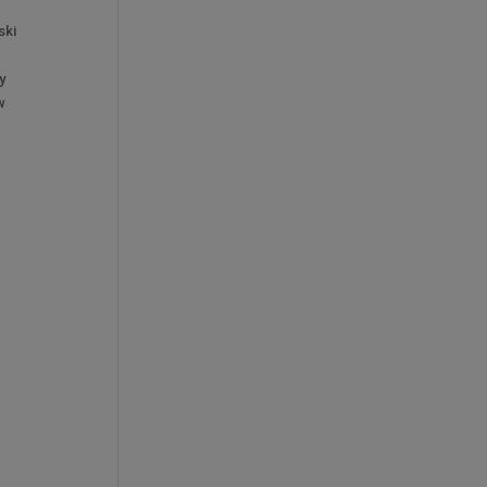
ski
y
w