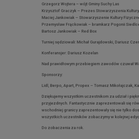
Grzegorz Wojtera – wójt Gminy Suchy Las
Krzysztof Graczyk – Prezes Stowarzyszenia Kultury
Maciej Jankowiak – Stowarzyszenie Kultury Fizyczn
Przemysław Frąckowiak – bramkarz Pogonii Siedlc
Bartosz Jankowiak – Red Box
Turniej sędziowali: Michał Gurajdowski, Dariusz Cze
Konferansjer: Dariusz Kozelan
Nad prawidłowym przebiegiem zawodów czuwał W
Sponsorzy:
Lidl, Berpo, Apart, Propex – Tomasz Mikołajczak, Ka
Dziękujemy wszystkim uczestnikom za udział i pię
przyjezdnych. Fantastycznie zaprezentowali się rów
wschodniej granicy zaprezentowały się nie tylko do
wszystkich uczestników zobaczymy w kolejnej edycj
Do zobaczenia za rok.