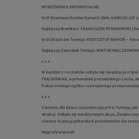
WYRÓŻNIENIA INDYWIDUALNE:
Król Strzelania Rzutów Karnych: EMIL KAWICKI (SP 
Najlepszy Bramkarz: FRANCISZEK RYBAKOWSKI (Suc
Król Strzelców Turnieju: KRZYSZTOF MOHOŃ – 8 br
Najlepszy Zawodnik Turnieju: WIKTOR MĄCZKOWSKI 
x x x
W każdym z roczników odbyła się rywalizacja o tytu
FRĄCKOWIAK, wychowanek poznańskiego Lecha, aktua
Pokaz treningu ogólno-rozwojowego przeprowadził
x x x
Zarówno dla dzieci uczestniczących w Turnieju, jak
atrakcji. Odbyła się miedzy innymi akcja „Świątecz
również licytacja piłkarskich przedmiotów dla sześ
Nagrody wręczali: