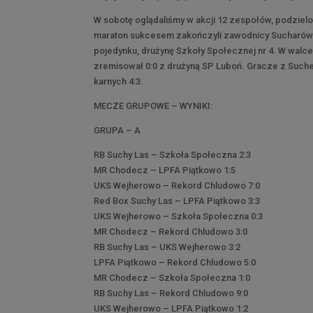
W sobotę oglądaliśmy w akcji 12 zespołów, podzielo
maraton sukcesem zakończyli zawodnicy Sucharów Su
pojedynku, drużynę Szkoły Społecznej nr 4. W walc
zremisował 0:0 z drużyną SP Luboń. Gracze z Suche
karnych 4:3.
MECZE GRUPOWE – WYNIKI:
GRUPA – A
RB Suchy Las – Szkoła Społeczna 2:3
MR Chodecz – LPFA Piątkowo 1:5
UKS Wejherowo – Rekord Chludowo 7:0
Red Box Suchy Las – LPFA Piątkowo 3:3
UKS Wejherowo – Szkoła Społeczna 0:3
MR Chodecz – Rekord Chludowo 3:0
RB Suchy Las – UKS Wejherowo 3:2
LPFA Piątkowo – Rekord Chludowo 5:0
MR Chodecz – Szkoła Społeczna 1:0
RB Suchy Las – Rekord Chludowo 9:0
UKS Wejherowo – LPFA Piątkowo 1:2