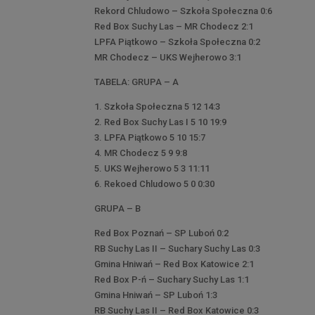
Rekord Chludowo – Szkoła Społeczna 0:6
Red Box Suchy Las – MR Chodecz 2:1
LPFA Piątkowo – Szkoła Społeczna 0:2
MR Chodecz – UKS Wejherowo 3:1
TABELA: GRUPA – A
1. Szkoła Społeczna 5 12 14:3
2. Red Box Suchy Las I 5 10 19:9
3. LPFA Piątkowo 5 10 15:7
4. MR Chodecz 5 9 9:8
5. UKS Wejherowo 5 3 11:11
6. Rekoed Chludowo 5 0 0:30
GRUPA – B
Red Box Poznań – SP Luboń 0:2
RB Suchy Las II – Suchary Suchy Las 0:3
Gmina Hniwań – Red Box Katowice 2:1
Red Box P-ń – Suchary Suchy Las 1:1
Gmina Hniwań – SP Luboń 1:3
RB Suchy Las II – Red Box Katowice 0:3