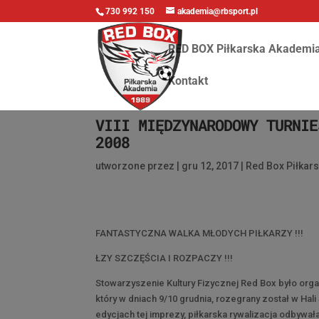
730 992 150
akademia@rbsport.pl
RED BOX Piłkarska Akademi
Kontakt
VIII MIĘDZYNARODOWY TURNIE
2008
utworzone przez
|
gru 12, 2017
|
Red Box Piłkar
FANTASTYCZNA WALKA MŁODYCH PIŁKARZY !!!
ŁZY SZCZĘŚCIA I ROZPACZY !!!
Stowarzyszenie Kultury Fizycznej Red Box było orga
który w dniach 9/10 grudnia, rozegrany został w H
edycjach tej imprezy, piłkarska rywalizacja odbywa