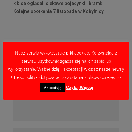
kibice oglądali ciekawe pojedynki i bramki.
Kolejne spotkania 7 listopada w Kobylnicy.
Prześlij komentarz
Nasz serwis wykorzystuje pliki cookies. Korzystając z
Twój adres email nie zostanie opublikowany.
serwisu Użytkownik zgadza się na ich zapis lub
Wymagane pola są oznaczone
*
wykorzystanie. Ważne dzięki akceptacji widzisz nasze newsy
! Treść polityki dotyczącej korzystania z plików cookies >>
Czytaj Więcej
Akceptuję