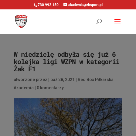
730 992 150
akademia@rbsport.pl
W niedzielę odbyła się już 6
kolejka ligi WZPN w kategorii
Żak F1
utworzone przez
|
paź 28, 2021
|
Red Box Piłkarska
Akademia
|
0 komentarzy