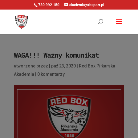
730 992 150
akademia@rbsport.pl
WAGA!!! Ważny komunikat
utworzone przez
|
paź 23, 2020
|
Red Box Piłkarska
Akademia
|
0 komentarzy