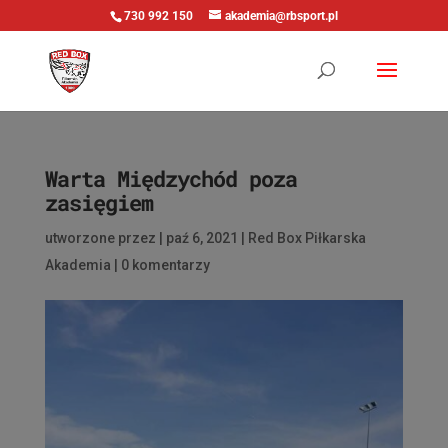
730 992 150
akademia@rbsport.pl
Warta Międzychód poza
zasięgiem
utworzone przez
|
paź 6, 2021
|
Red Box Piłkarska
Akademia
|
0 komentarzy