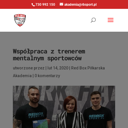
730 992 150
akademia@rbsport.pl
Współpraca z trenerem
mentalnym sportowców
utworzone przez
|
lut 14, 2020
|
Red Box Piłkarska
Akademia
|
0 komentarzy