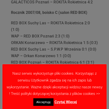
GALACTICOS Poznań – ROKITA Rokietnica 4:2
Rocznik 2007/08, boisko C (salon RED BOX)
RED BOX Suchy Las – ROKITA Rokietnica 2:0
(1:0)
WAP – RED BOX Poznań 2:3 (1:0)
ORKAN Konarzewo – ROKITA Rokietnica 1:5 (0:3)
RED BOX Suchy Las – S.P.W.P Września 0:1 (0:0)
WAP – Orkan Konarzewo 1:1 (0:0)
RED BOX Poznań – ROKITA Rokietnica 6:1 (3:1)
Orkan Konarzewo – S.P.W.P Września 2:7 (1:5)
Nasz serwis wykorzystuje pliki cookies. Korzystając z
serwisu Użytkownik zgadza się na ich zapis lub
wykorzystanie. Ważne dzięki akceptacji widzisz nasze newsy
! Treść polityki dotyczącej korzystania z plików cookies >>
Prześlij komentarz
Czytaj Więcej
Akceptuję
Twój adres email nie zostanie opublikowany.