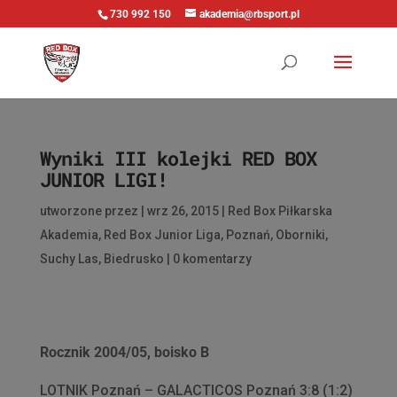
730 992 150
akademia@rbsport.pl
Wyniki III kolejki RED BOX
JUNIOR LIGI!
utworzone przez
|
wrz 26, 2015
|
Red Box Piłkarska
Akademia
,
Red Box Junior Liga
,
Poznań
,
Oborniki
,
Suchy Las
,
Biedrusko
|
0 komentarzy
Rocznik 2004/05, boisko B
LOTNIK Poznań – GALACTICOS Poznań 3:8 (1:2)