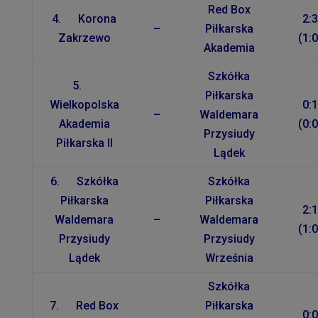
Red Box
4. Korona
2:3
–
Piłkarska
Zakrzewo
(1:0
Akademia
Szkółka
5.
Piłkarska
Wielkopolska
0:1
–
Waldemara
Akademia
(0:0
Przysiudy
Piłkarska II
Lądek
6. Szkółka
Szkółka
Piłkarska
Piłkarska
2:1
Waldemara
–
Waldemara
(1:0
Przysiudy
Przysiudy
Lądek
Września
Szkółka
7. Red Box
Piłkarska
0:0