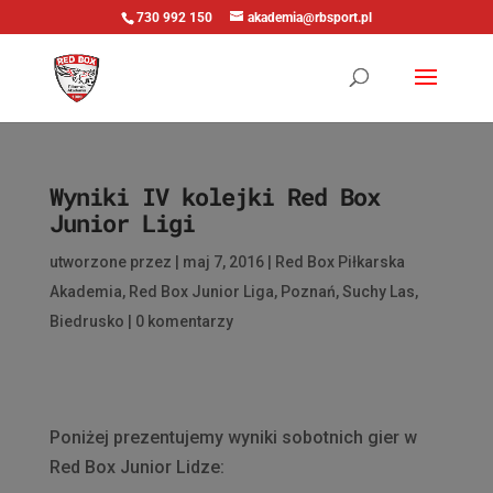
730 992 150
akademia@rbsport.pl
Wyniki IV kolejki Red Box
Junior Ligi
utworzone przez
|
maj 7, 2016
|
Red Box Piłkarska
Akademia
,
Red Box Junior Liga
,
Poznań
,
Suchy Las
,
Biedrusko
|
0 komentarzy
Poniżej prezentujemy wyniki sobotnich gier w
Red Box Junior Lidze: