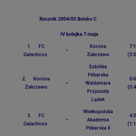
Rocznik 2004/05 Boisko C
IV kolejka 7 maja
1. FC
Korona
7:1
–
Galacticos
Zakrzewo
(3:0
Szkółka
Piłkarska
2. Korona
0:6
–
Waldemara
Zakrzewo
(0:4
Przysiudy
Lądek
Wielkopolska
3. FC
4:3
–
Akademia
Galacticos
(1:1
Piłkarska II