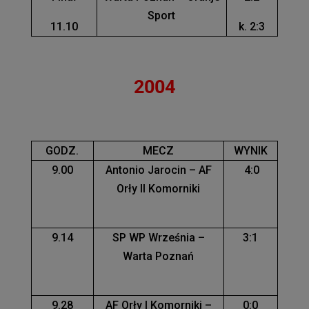
Sport
11.10
k. 2:3
2004
GODZ.
MECZ
WYNIK
9.00
Antonio Jarocin – AF
4:0
Orły II Komorniki
9.14
SP WP Września –
3:1
Warta Poznań
9.28
AF Orły I Komorniki –
0:0