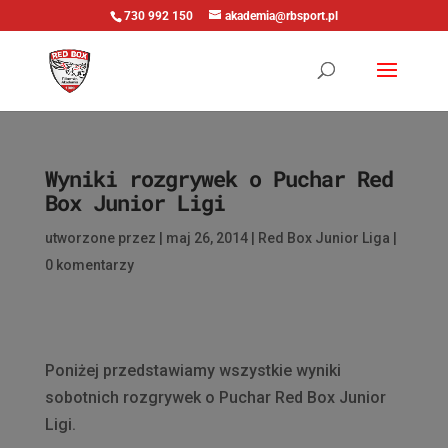
730 992 150
akademia@rbsport.pl
Wyniki rozgrywek o Puchar Red
Box Junior Ligi
utworzone przez
|
maj 26, 2014
|
Red Box Junior Liga
|
0 komentarzy
Poniżej przedstawiamy wszystkie wyniki
sobotnich rozgrywek o Puchar Red Box Junior
Ligi.