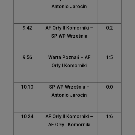
Antonio Jarocin
9.42
AF Orły II Komorniki –
0:2
SP WP Września
9.56
Warta Poznań – AF
1:5
Orły I Komorniki
10.10
SP WP Września –
0:0
Antonio Jarocin
10.24
AF Orły II Komorniki –
1:6
AF Orły I Komorniki