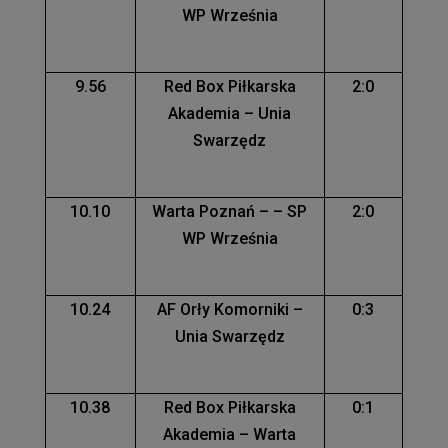
WP Września
9.56
Red Box Piłkarska
2:0
Akademia – Unia
Swarzędz
10.10
Warta Poznań – – SP
2:0
WP Września
10.24
AF Orły Komorniki –
0:3
Unia Swarzędz
10.38
Red Box Piłkarska
0:1
Akademia – Warta