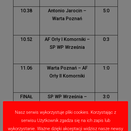
10.38
Antonio Jarocin –
5:0
Warta Poznań
10.52
AF Orły I Komorniki –
0:3
SP WP Września
11.06
Warta Poznań – AF
1:0
Orły II Komorniki
FINAŁ
SP WP Września –
3:0
11.30
Antonio Jarocin
Nasz serwis wykorzystuje pliki cookies. Korzystając z
serwisu Użytkownik zgadza się na ich zapis lub
2006
wykorzystanie. Ważne dzięki akceptacji widzisz nasze newsy