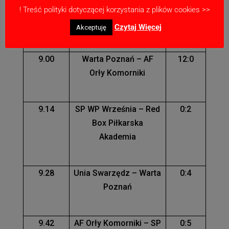
! Treść polityki dotyczącej korzystania z plików cookies >>
Czytaj Więcej
Akceptuję
GODZ.
MECZ
WYNIK
9.00
Warta Poznań – AF
12:0
Orły Komorniki
9.14
SP WP Września – Red
0:2
Box Piłkarska
Akademia
9.28
Unia Swarzędz – Warta
0:4
Poznań
9.42
AF Orły Komorniki – SP
0:5