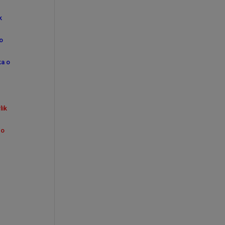
k
u
to
ka o
lik
po