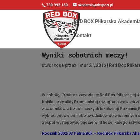
730 992 150
akademia@rbsport.pl
RED BOX Piłkarska Akademi
Kontakt
Wyniki sobotnich meczy!
utworzone przez
|
mar 21, 2016
|
Red Box Piłka
W sobotę 19 marca zawodnicy Red Box Piłkarskiej 
boisku przy ulicy Promienistej rozegrano wewnętrzn
zawodników z trzech naszych lokalizacji:Poznani
wybrać odpowiednich zawodników do wiosennych spo
zespół występować będzie w III lidze, kategoria:Mł
Rocznik 2002/03 Patria Buk – Red Box Piłkarska Aka