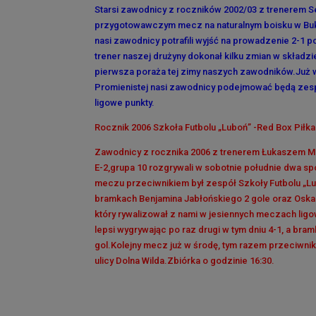
Starsi zawodnicy z roczników 2002/03 z trenerem S
przygotowawczym mecz na naturalnym boisku w Buku
nasi zawodnicy potrafili wyjść na prowadzenie 2-1
trener naszej drużyny dokonał kilku zmian w składzie
pierwsza poraża tej zimy naszych zawodników.Już w
Promienistej nasi zawodnicy podejmować będą zesp
ligowe punkty.
Rocznik 2006 Szkoła Futbolu „Luboń” -Red Box Piłk
Zawodnicy z rocznika 2006 z trenerem Łukaszem Mark
E-2,grupa 10 rozgrywali w sobotnie południe dwa sp
meczu przeciwnikiem był zespół Szkoły Futbolu „Lu
bramkach Benjamina Jabłońskiego 2 gole oraz Oska
który rywalizował z nami w jesiennych meczach ligow
lepsi wygrywając po raz drugi w tym dniu 4-1, a bra
gol.Kolejny mecz już w środę, tym razem przeciwni
ulicy Dolna Wilda.Zbiórka o godzinie 16:30.