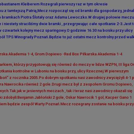
ebastianem Kleiberem Rozegrali pierwszy raz w tym okresie
 z tamtejszą Patrią,Mecz rozpoczął się od bramki dla gospodarzy, jedna
 po bramkach Piotra Ślotały oraz Adama Lewoczko.W drugiej połowie mecz
 i niestety straciliśmy dwie bramki , przegrywając całe spotkanie 2-3.Jest 
 czwartek kolejny mecz sparingowy.O godzinie 16.30 na boisku przy ulicy
ół TPS Winogrady Poznań.Będzie to już ostatni mecz kontrolny przed wal
arska Akademia 1-4, Grom Dopiewo -Red Box Piłkarska Akademia 1-4
iem, którzy przygotowują się również do meczy w lidze WZPN, III liga:Or
otkania kontrolne w Luboniu na boisku przy, ulicy Rzecznej.W pierwszym
boń” z rocznika 2005.Po dobrym spotkaniu nasi zawodnicy zwyciężyli 4-1 
ra Nawrocika również 2 gole.Drugi mecz był z zespołem Gromu Dopiewo,
ych.Tak jak w jesiennych meczach , tak i teraz nasi zawodnicy okazali się
mki zdobyli:Benjamin Jabłoński 2 gole, Oskar Nawrocik 1 gol, Kacper Gano 1
kiem będzie zespół Warty Poznań.Mecz rozegrany zostanie na boisku przy