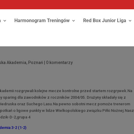
a
Harmonogram Treningów
Red Box Junior Liga
rska Akademia
,
Poznań
|
0 komentarzy
Akademii rozgrywali kolejne mecze kontrolne przed startem rozgrywek.Na
y sparing dla zawodników z roczników 2004/05. Drużyny składały się z
a,Biedruska oraz Suchego Lasu.Na pewno sobotni mecz pomoże trenerom
tkań o ligowe punkty w lidze Wielkopolskiego związku Piłki Nożnej.Nas
odzik-D-2,grupa 4
demia 3-2 (1-2)