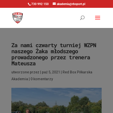
730 992 150
akademia@rbsport.pl
Za nami czwarty turniej WZPN
naszego Żaka młodszego
prowadzonego przez trenera
Mateusza
utworzone przez
|
paź 5, 2021
|
Red Box Piłkarska
Akademia
|
0 komentarzy