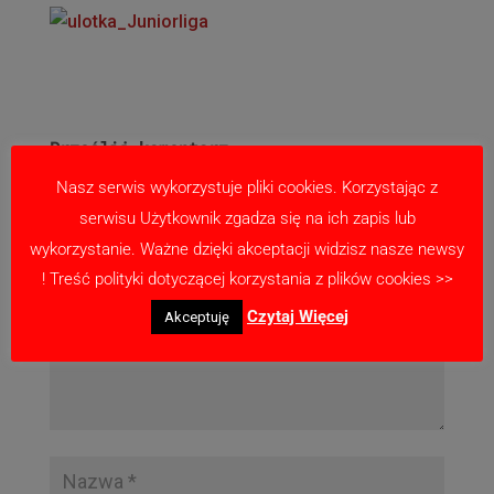
Prześlij komentarz
Twój adres email nie zostanie opublikowany.
Nasz serwis wykorzystuje pliki cookies. Korzystając z
Wymagane pola są oznaczone
*
serwisu Użytkownik zgadza się na ich zapis lub
wykorzystanie. Ważne dzięki akceptacji widzisz nasze newsy
! Treść polityki dotyczącej korzystania z plików cookies >>
Czytaj Więcej
Akceptuję