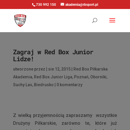
730 992 150
akademia@rbsport.pl
Zagraj w Red Box Junior
Lidze!
utworzone przez
|
sie 12, 2015
|
Red Box Piłkarska
Akademia
,
Red Box Junior Liga
,
Poznań
,
Oborniki
,
Suchy Las
,
Biedrusko
|
0 komentarzy
Z wielką przyjemnością zapraszamy wszystkie
Drużyny Piłkarskie, zarówno te, które już