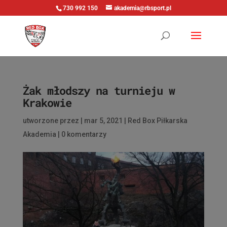
730 992 150
akademia@rbsport.pl
Żak młodszy na turnieju w
Krakowie
utworzone przez
|
mar 5, 2021
|
Red Box Piłkarska
Akademia
|
0 komentarzy