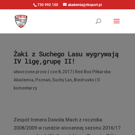
730 992 150
akademia@rbsport.pl
Żaki z Suchego Lasu wygrywają
IV ligę,grupę II!
utworzone przez
|
cze 8, 2017
|
Red Box Piłkarska
Akademia
,
Poznań
,
Suchy Las
,
Biedrusko
|
0
komentarzy
Zespół trenera Dawida Mach z rocznika
2008/2009 w rundzie wiosennej sezonu 2016/17