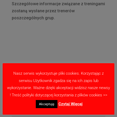
Szczegółowe informacje związane z treningami
zostaną wysłane przez trenerów
poszczególnych grup.
Nasz serwis wykorzystuje pliki cookies. Korzystając z
serwisu Użytkownik zgadza się na ich zapis lub
wykorzystanie. Ważne dzięki akceptacji widzisz nasze newsy
Prześlij komentarz
! Treść polityki dotyczącej korzystania z plików cookies >>
Twój adres email nie zostanie opublikowany.
Czytaj Więcej
Akceptuję
Wymagane pola są oznaczone
*