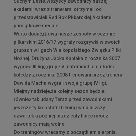
Suchym Lesie.Wszyscy zawodnicy naszej
akademii wraz z trenerami otrzymali od
przedstawicieli Red Box Piłkarskiej Akademii
pamiątkowe medale.
Warto dodać,iż dwa nasze zespoły w sezonie
piłkarskim 2016/17 wygrały rozgrywki w swoich
grupach w ligach Wielkopolskiego Związku Piłki
Nożnej. Drużyna Jacka Kubiaka z rocznika 2007
wygrała III ligę,grupę V
I,natomiast ich młodsi
koledzy z rocznika 2008 trenowani przez trenera
Dawida Macha wygrali swoja grupę IV ligi.
Miejmy nadzieje,że kolejny sezon będzie
również tak udany.Teraz przed zawodnikami
jeszcze tylko ostatni trening w najbliższy
czwartek a później przez cały lipiec młodzi
zawodnicy mają wolne.
Do treningów wracamy z początkiem sierpnia.