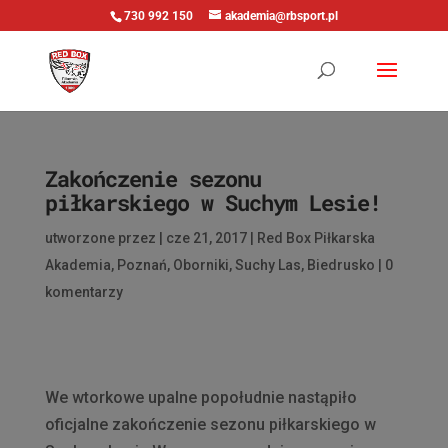
730 992 150
akademia@rbsport.pl
Zakończenie sezonu
piłkarskiego w Suchym Lesie!
utworzone przez
|
cze 21, 2017
|
Red Box Piłkarska
Akademia
,
Poznań
,
Oborniki
,
Suchy Las
,
Biedrusko
|
0
komentarzy
We wtorkowe upalne popołudnie nastąpiło
oficjalne zakończenie sezonu piłkarskiego w