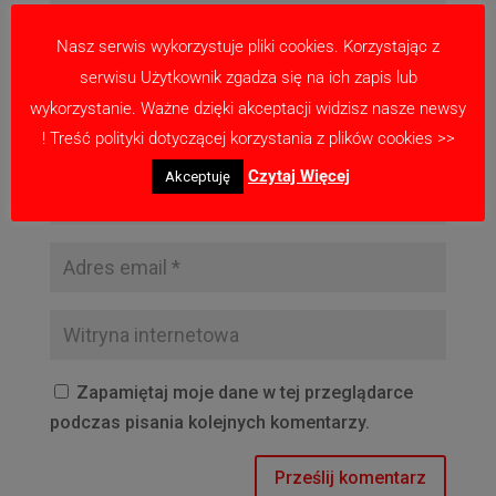
Nasz serwis wykorzystuje pliki cookies. Korzystając z
serwisu Użytkownik zgadza się na ich zapis lub
wykorzystanie. Ważne dzięki akceptacji widzisz nasze newsy
! Treść polityki dotyczącej korzystania z plików cookies >>
Czytaj Więcej
Akceptuję
Zapamiętaj moje dane w tej przeglądarce
podczas pisania kolejnych komentarzy.