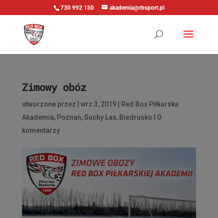
730 992 150
akademia@rbsport.pl
Zimowy obóz
utworzone przez
|
wrz 3, 2019
|
Red Box Piłkarska
Akademia
,
Poznań
,
Suchy Las
,
Biedrusko
|
0
komentarzy