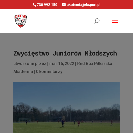
730 992 150
akademia@rbsport.pl
Zwycięstwo Juniorów Młodszych
utworzone przez
|
mar 16, 2022
|
Red Box Piłkarska
Akademia
|
0 komentarzy