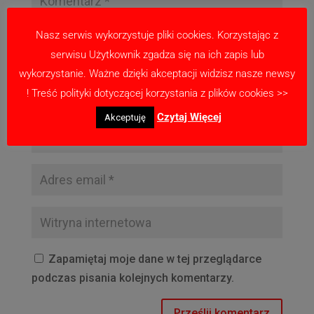
Nasz serwis wykorzystuje pliki cookies. Korzystając z
serwisu Użytkownik zgadza się na ich zapis lub
wykorzystanie. Ważne dzięki akceptacji widzisz nasze newsy
! Treść polityki dotyczącej korzystania z plików cookies >>
Czytaj Więcej
Akceptuję
Zapamiętaj moje dane w tej przeglądarce
podczas pisania kolejnych komentarzy.