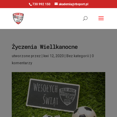
730 992 150
akademia@rbsport.pl
Życzenia Wiellkanocne
utworzone przez
|
kwi 12, 2020
|
Bez kategorii
|
0
komentarzy