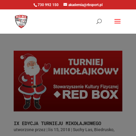
730 992 150
akademia@rbsport.pl
IX EDYCJA TURNIEJU MIKOŁAJKOWEGO
utworzone przez
|
lis 15, 2018
|
Suchy Las
,
Biedrusko
,