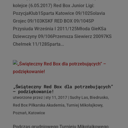
kolejce (6.05.2017) Red Box Junior Ligi:
PozycjaKlub1Sparta Katowice 09/102Solavia
Grojec 09/103KSKF RED BOX 09/104SP
Przysiuda Września I 2011/125Młoda GieKSa
Dziewczyny 09/106Przemsza Siewierz 20097KS
Chełmek 11/128Sparta...
„Świąteczny Red Box dla potrzebujących”
– podziękowanie!
utworzone przez
|
sty 11, 2017
|
Suchy Las
,
Biedrusko
,
Red Box Piłkarska Akademia
,
Turniej Mikołajkowy
,
Poznań
,
Katowice
Podczas grudniowego Turnieju Mikołajkowego