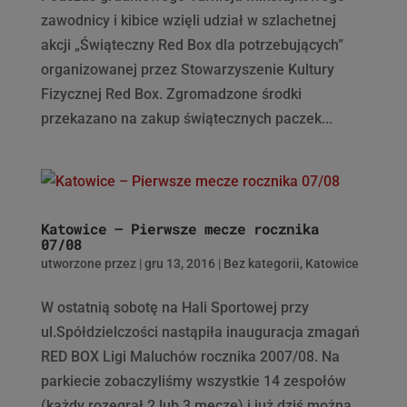
zawodnicy i kibice wzięli udział w szlachetnej
akcji „Świąteczny Red Box dla potrzebujących”
organizowanej przez Stowarzyszenie Kultury
Fizycznej Red Box. Zgromadzone środki
przekazano na zakup świątecznych paczek...
Katowice – Pierwsze mecze rocznika
07/08
utworzone przez
|
gru 13, 2016
|
Bez kategorii
,
Katowice
W ostatnią sobotę na Hali Sportowej przy
ul.Spółdzielczości nastąpiła inauguracja zmagań
RED BOX Ligi Maluchów rocznika 2007/08. Na
parkiecie zobaczyliśmy wszystkie 14 zespołów
(każdy rozegrał 2 lub 3 mecze) i już dziś można