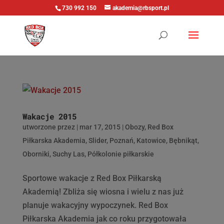
730 992 150
akademia@rbsport.pl
Wakacje 2015
utworzone przez
|
mar 17, 2015
|
Obozy
,
Red Box
Piłkarska Akademia
,
Slider
,
Poznań
,
Katowice
,
Bębnikąt
,
Oborniki
,
Suchy Las
,
Półkolonie piłkarskie
Sportowe wakacje z Red Box Piłkarską
Akademią! Zbliża się wiosna i wielu z nas już
planuje wakacyjny wypoczynek. Red Box
Piłkarska Akademia jak co roku przygotowała