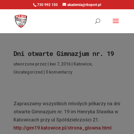
730 992 150
akademia@rbsport.pl
Dni otwarte Gimnazjum nr. 19
utworzone przez
|
kwi 7, 2016
|
Katowice
,
Uncategorized
|
0 komentarzy
Zapraszamy wszystkich młodych piłkarzy na dni
otwarte Gimnazjum nr. 19 im Henryka Sławika w
Katowicach przy ul Spółdzielczości 21.
http://gim19.katowice.pl/strona_glowna.html