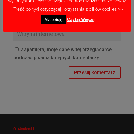
wykorzystanie. Ważne dzięki akceptacji widzisz nasze newsy
! Treść polityki dotyczącej korzystania z plików cookies >>
Czytaj Więcej
Akceptuję
Zapamiętaj moje dane w tej przeglądarce
podczas pisania kolejnych komentarzy.
O Akademii