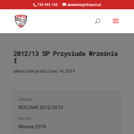
730 992 150
akademia@rbsport.pl
2012/13 SP Przysiuda Września
I
utworzone przez
|
mar 14, 2019
Leagues
ROCZNIK 2012/2013
Sezony
Wiosna 2019