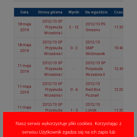
Data
Strona główna
Wyniki
Na wyjeździe
Czas
2012/13 SP
18 maja
2012/13 PS
Przysiuda
2 - 12
11:30
2019
Gniezno
Września I
2012/13 SP
2012/13
18 maja
Przysiuda
0 - 2
SMP
10:40
2019
Września I
Wichniarek
2012/13 SP
2012/13 SP
11 maja
Przysiuda
-
Przysiuda
12:45
2019
Września I
Września II
2012/13 SP
2012/13
11 maja
Przysiuda
0 - 6
Red Box
12:20
2019
Września I
Poznań
2012/13 SP
2012/13
11 maja
Przysiuda
1 - 5
Lotnik
11:30
2019
Września I
Poznań
Nasz serwis wykorzystuje pliki cookies. Korzystając z
13
2012/13 SP
2012/13 SMP
kwietnia
1 - 5
Przysiuda
10:40
serwisu Użytkownik zgadza się na ich zapis lub
Wichniarek
2019
Września I