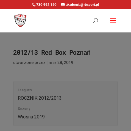
730 992 150
akademia@rbsport.pl
2012/13 Red Box Poznań
utworzone przez
|
mar 28, 2019
Leagues
ROCZNIK 2012/2013
Sezony
Wiosna 2019