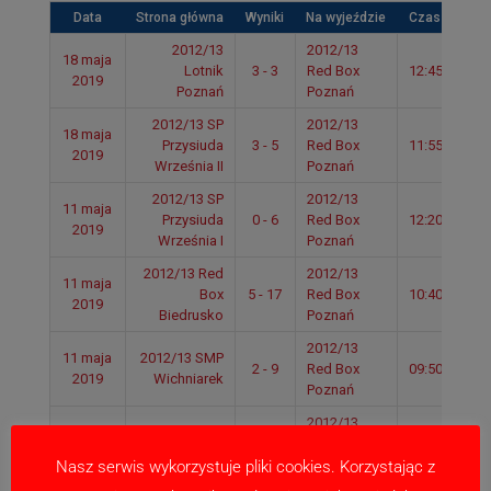
Data
Strona główna
Wyniki
Na wyjeździe
Czas
2012/13
2012/13
18 maja
Lotnik
3 - 3
Red Box
12:45
2019
Poznań
Poznań
2012/13 SP
2012/13
18 maja
Przysiuda
3 - 5
Red Box
11:55
2019
Września II
Poznań
2012/13 SP
2012/13
11 maja
Przysiuda
0 - 6
Red Box
12:20
2019
Września I
Poznań
2012/13 Red
2012/13
11 maja
Box
5 - 17
Red Box
10:40
2019
Biedrusko
Poznań
2012/13
11 maja
2012/13 SMP
2 - 9
Red Box
09:50
2019
Wichniarek
Poznań
2012/13
11 maja
2012/13 UKS
7 - 5
Red Box
09:25
2019
Talent
Poznań
Nasz serwis wykorzystuje pliki cookies. Korzystając z